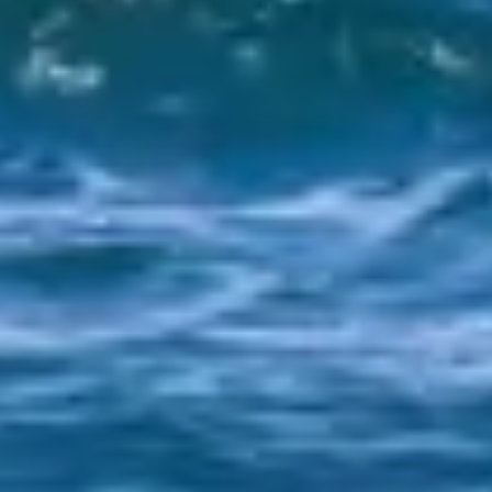
MISSION
CEO MESSAGE
HISTORY
COMPANY INFO
ご利用方法
筏チップとは
筏チップの効果
筏チップを使う利点
他社製品との比較
筏チップのその他の効果
WORKS