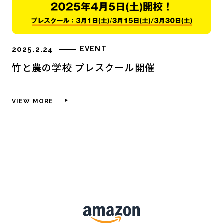
私たちについて
2025.2.24
EVENT
竹と農の学校 プレスクール開催
MISSION
CEO MESSAGE
HISTORY
VIEW MORE
COMPANY INFO
ご利用方法
筏チップとは
筏チップの効果
筏チップを使う利点
他社製品との比較