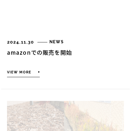
筏チップのその他の効果
WORKS
商品紹介
2024.11.30
NEWS
工場内緑地
amazonでの販売を開始
雑草に関わる課題を解決
WORKS
VIEW MORE
施工の流れ
実績
ストーリー