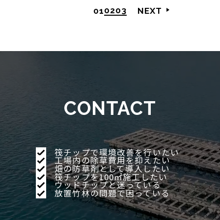
02
03
01
NEXT
CONTACT
筏チップで環境改善を行いたい
工場内の除草費用を抑えたい
畑の防草剤として導入したい
筏チップを100㎡施工したい
ウッドチップと迷っている
放置竹林の問題で困っている