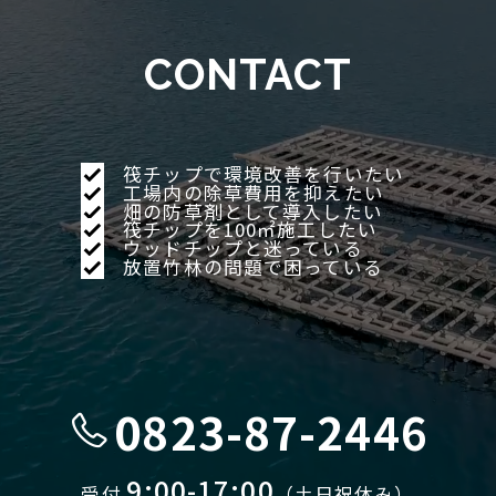
お問い合せ
CONTACT
よくあるご質問
筏チップで環境改善を行いたい
工場内の除草費用を抑えたい
畑の防草剤として導入したい
筏チップを100㎡施工したい
個人情報保護方針
ウッドチップと迷っている
放置竹林の問題で困っている
オンラインストア
0823-87-2446
9:00-17:00
受付
（土日祝休み）