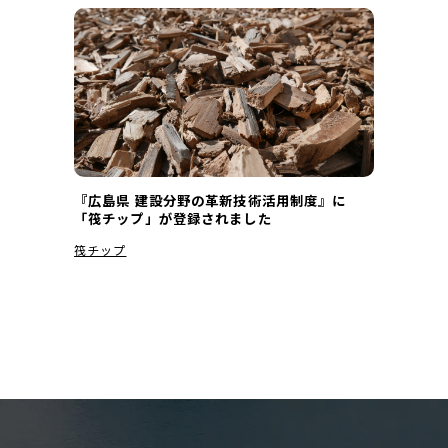
商品紹介
工場内緑地
雑草に関わる課題を解決
WORKS
施工の流れ
『広島県 建設分野の革新技術活用制度』に
新商品
「筏チップ」が登録されました
実績
カキいか
筏チップ
筏チップ
ストーリー
お知らせ