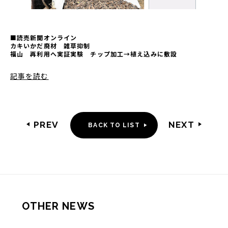
MISSION
■読売新聞オンライン
カキいかだ廃材 雑草抑制
CEO MESSAGE
福山 再利用へ実証実験 チップ加工→植え込みに敷設
HISTORY
記事を読む
COMPANY INFO
ご利用方法
PREV
NEXT
BACK TO LIST
筏チップとは
筏チップの効果
筏チップを使う利点
他社製品との比較
筏チップのその他の効果
OTHER NEWS
WORKS