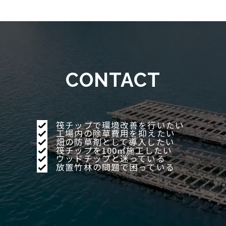
施工の流れ
実績
ストーリー
CONTACT
お知らせ
筏チップで環境改善を行いたい
工場内の除草費用を抑えたい
畑の防草剤として導入したい
筏チップを100㎡施工したい
ウッドチップと迷っている
お問い合せ
放置竹林の問題で困っている
よくあるご質問