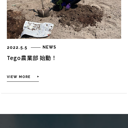
MISSION
CEO MESSAGE
HISTORY
COMPANY INFO
2022.5.5
NEWS
Tego農業部 始動！
ご利用方法
筏チップとは
VIEW MORE
筏チップの効果
筏チップを使う利点
他社製品との比較
筏チップのその他の効果
WORKS