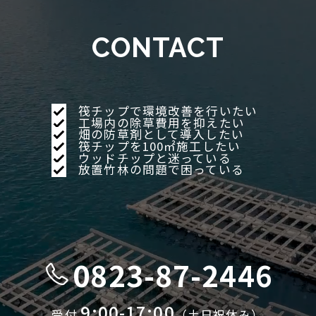
商品紹介
CONTACT
工場内緑地
雑草に関わる課題を解決
WORKS
筏チップで環境改善を行いたい
工場内の除草費用を抑えたい
施工の流れ
畑の防草剤として導入したい
筏チップを100㎡施工したい
ウッドチップと迷っている
実績
放置竹林の問題で困っている
ストーリー
0823-87-2446
お知らせ
9:00-17:00
受付
（土日祝休み）