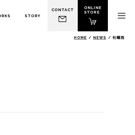
ONLINE
CONTACT
STORE
ORKS
STORY
HOME
NEWS
牡蠣筏