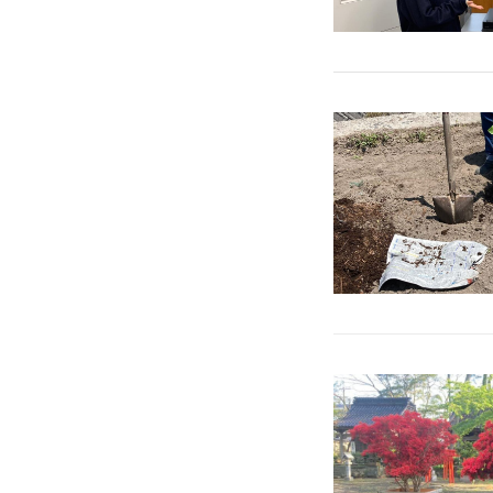
筏チップの効果
筏チップを使う利点
他社製品との比較
筏チップのその他の
WORKS
商品紹介
工場内緑地
雑草に関わる課題を
WORKS
施工の流れ