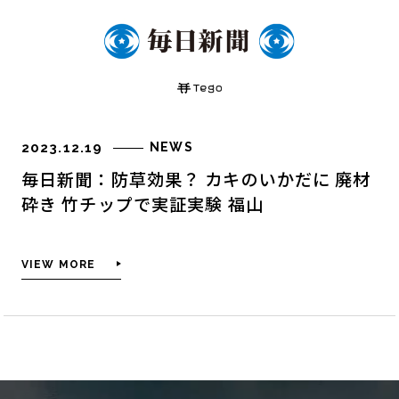
私たちについて
MISSION
CEO MESSAGE
HISTORY
2023.12.19
NEWS
COMPANY INFO
毎日新聞：防草効果？ カキのいかだに 廃材
ご利用方法
砕き 竹チップで実証実験 福山
筏チップとは
VIEW MORE
筏チップの効果
筏チップを使う利点
他社製品との比較
筏チップのその他の効果
WORKS