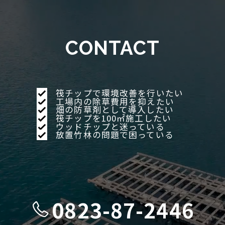
商品紹介
CONTACT
工場内緑地
雑草に関わる課題を解決
WORKS
筏チップで環境改善を行いたい
施工の流れ
工場内の除草費用を抑えたい
畑の防草剤として導入したい
筏チップを100㎡施工したい
実績
ウッドチップと迷っている
放置竹林の問題で困っている
ストーリー
0823-87-2446
お知らせ